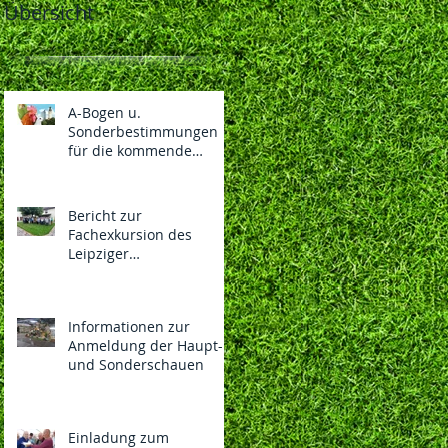
Übersicht
A-Bogen u.
Sonderbestimmungen
für die kommende
130.LIPSIA-Bundesschau
und 108. Nationalen des
BDRG vom
Bericht zur
04.-06.12.2026 in
Fachexkursion des
Vorbereitung
Leipziger
Rassegeflügelzüchterver
eins 1869 e.V.
Informationen zur
Anmeldung der Haupt-
und Sonderschauen
Einladung zum