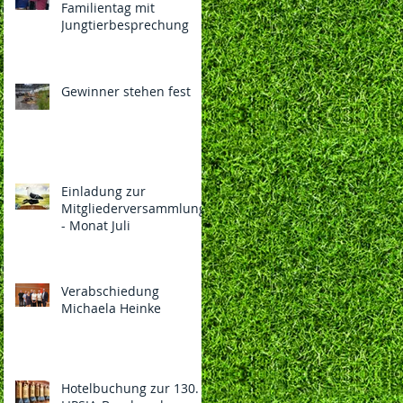
Familientag mit
Jungtierbesprechung
Gewinner stehen fest
Einladung zur
Mitgliederversammlung
- Monat Juli
Verabschiedung
Michaela Heinke
Hotelbuchung zur 130.