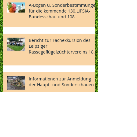
A-Bogen u. Sonderbestimmungen
für die kommende 130.LIPSIA-
Bundesschau und 108.
Nationalen des BDRG vom
04.-06.12.2026 in Vorbereitung
Bericht zur Fachexkursion des
Leipziger
Rassegeflügelzüchtervereins 1869
e.V.
Informationen zur Anmeldung
der Haupt- und Sonderschauen
Einladung zum Familientag mit
Jungtierbesprechung