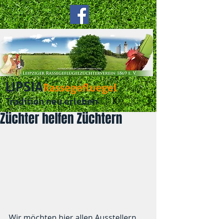
LIPSIA
Rassegefluegel
Tradition neu erleben
Züchter helfen Züchtern
Wir möchten hier allen Ausstellern 