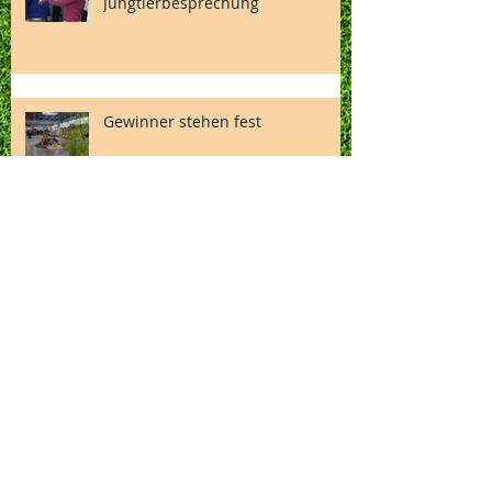
Jungtierbesprechung
Gewinner stehen fest
Einladung zur
Mitgliederversammlung - Monat
Juli
Verabschiedung Michaela Heinke