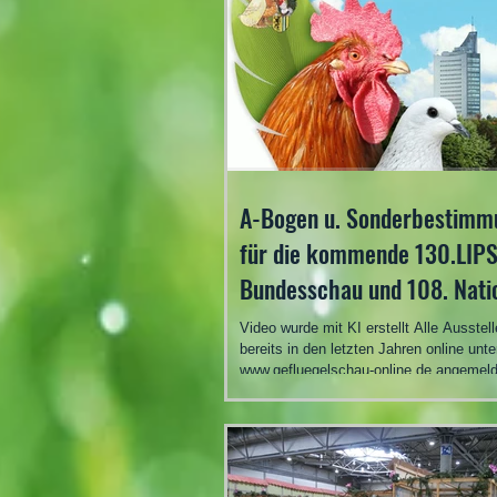
A-Bogen u. Sonderbestimm
für die kommende 130.LIPS
Bundesschau und 108. Nati
des BDRG vom 04.-06.12.2
Video wurde mit KI erstellt Alle Ausstell
bereits in den letzten Jahren online unte
Vorbereitung
www.gefluegelschau-online.de angemeld
erhalten bis zum 08.08.2026 eine Inform
Email das ab dem 30.08.2026 - 18.00 Uh
Online-Anmeldungen erfolgen können. N
kann sich auch jeder der eine gültige Em
Adresse besitzt online für diesen Servi
registrieren. Sie sparen damit Portokost