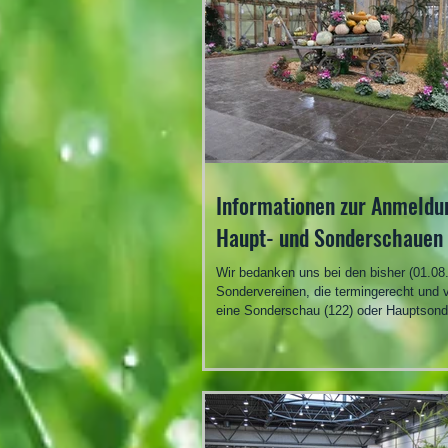
Für alle per Online angemeldeten Ausst
die B-Bogen
Informationen zur Anmeldu
Haupt- und Sonderschauen
Wir bedanken uns bei den bisher (01.08
Sondervereinen, die termingerecht und v
eine Sonderschau (122) oder Hauptson
(30) zur Lipsia angemeldet haben. Diese
die ausgeschriebenen Preise des Leipz
Das Zuchtbuch des BDRG und der VD
eine Stammschau angemeldet. Alle SV 
Eingangsbestätigung mit weiteren wicht
Informationen erhalten. Bitte diese gen
beachten. Nach dem 2.8.2026 angemel