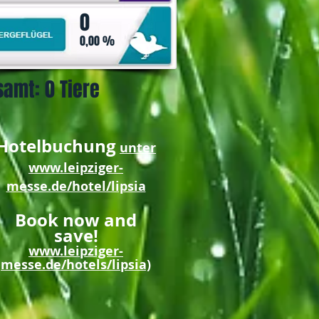
0
0,00 %
samt:
0 Tiere
Hotelbuchung
unter
www.leipziger-
messe.de/hotel/lipsia
Book now and
save!
www.leipziger-
messe.de/hotels/lipsia)