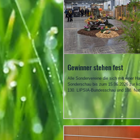
Sonderschauen werde
Gewinner stehen fest
Alle Sondervereine die sich mit einer Ha
Sonderschau bis zum 15.06.2026 zur 
130. LIPSIA-Bundesschau und 108. Nat
vom 04.-06.12.2026 registriert hatten, wurden bei
der Auslosung für die 3 Preise gestiftet
Firma OPPRESSUS berücksichtigt. 1. P
Werbebanner 75 cm x 400 cm PVC-Plane
bedruckt - inclusive Gestaltung SV der 
Japanischer Legewachteln 2. Platz - 5 
4/0farbig bedruckt - inclusive Gestaltu