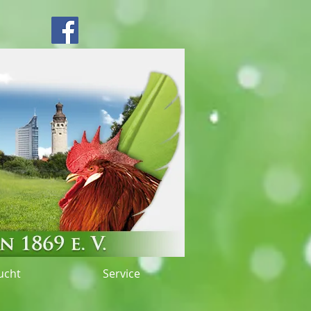
fried
ucht
Service