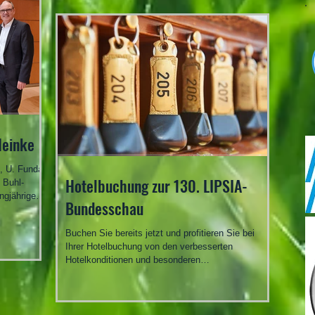
Burkhardt Achtung ! Info zur Fachexkursion Termin
ist der 01.08.2026, Treffpunkt ist der Parkplatz an
der „Fortunaklause“ mit Abfahrt des Busses um
08:00 Uhr. Voraussichtliche Rückkehr zwischen
17:00 und 18:00 Uhr. Anmeldung bitte rechtzeitig
bei Zuchtfreund Dr. Gerald Sehmisch in der Mona
Heinke
Hotelbuchung zur 130. LIPSIA-
. Buhl-
ngjährige
Bundesschau
g Michaela
Buchen Sie bereits jetzt und profitieren Sie bei
ziger
Ihrer Hotelbuchung von den verbesserten
eine großen
Hotelkonditionen und besonderen
eipziger
Stornierungsfristen* unserer zahlreichen
r. Lothar
Partnerhotels. Um die Sonderkonditionen nutzen zu
 und der
können, buchen Sie bitte immer direkt über unser
Hotelportal: Hotel-Portal: Jetzt buchen und sparen!