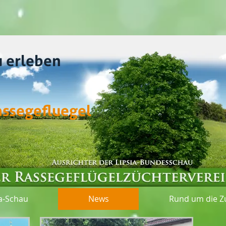
u erleben
assegefluegel
Rhön
ia-Schau
News
Rund um die Z