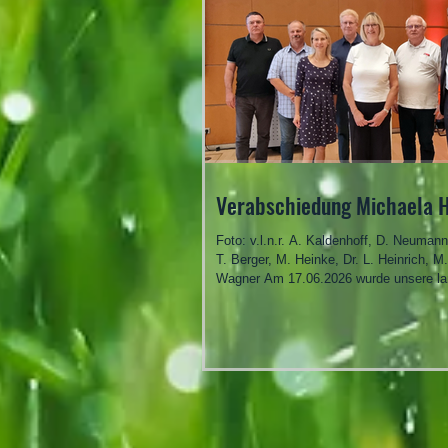
Verabschiedung Michaela 
Foto: v.l.n.r. A. Kaldenhoff, D. Neumann, U. Funda,
T. Berger, M. Heinke, Dr. L. Heinrich, M
Wagner Am 17.06.2026 wurde unsere la
Betreuerin vom Congress Center Leipzi
Heinke in den beruflichen Ruhestand
verabschiedet. Dazu waren wir vom Leip
RGZV als einzige externe Gäste neben 
Zahl von Mitarbeitern des CCL und der L
Messe geladen. Der Ehrenvorsitzende D
Heinrich, 1. Vorsitzender Dirk Neumann
Ausstellungslei