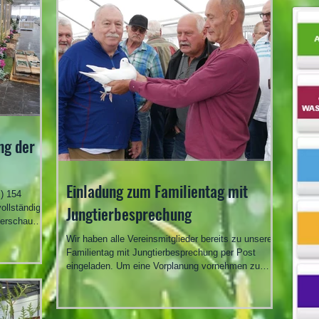
Reiseunternehmen „Reisevogel“ aus Burgstädt zur
eller werden
Seite. Pünktlich um 8.00 Uhr starteten wir voller
Vorfreude in den Tag. Erster Stopp bei Klaus
Burkhardt in Schmölln / Weißbach Pünktlich um
9.30 Uhr erreichten wi
ng der
Einladung zum Familientag mit
.) 154
ollständig
Jungtierbesprechung
derschau
 erhalten
Wir haben alle Vereinsmitglieder bereits zu unseren
iger RGZV.
Familientag mit Jungtierbesprechung per Post
RP haben
eingeladen. Um eine Vorplanung vornehmen zu
haben eine
können, bitten wir die Antwortkarte bis spätestens
igen
25.08.2026 zurückzusenden. Am 05.09.2026
au lesen und
führen wir unseren traditionellen Familientag mit
dete