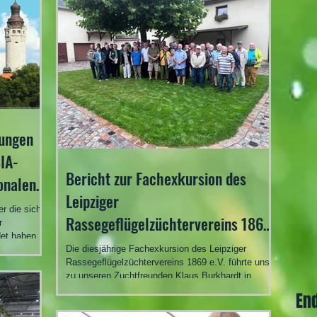
ungen
IA-
Bericht zur Fachexkursion des
onalen
Leipziger
026 in
er die sich
Rassegeflügelzüchtervereins 1869
r
et haben,
e.V.
Die diesjährige Fachexkursion des Leipziger
ations-
Rassegeflügelzüchtervereins 1869 e.V. führte uns
r die
zu unseren Zuchtfreunden Klaus Burkhardt in
atürlich
Schmölln / Weißbach sowie Jürgen Weber in
ail-
En
Schönberg. Als bewährter und verlässlicher Partner
ce
stand uns auch bei dieser Ausfahrt das
en und Zeit.