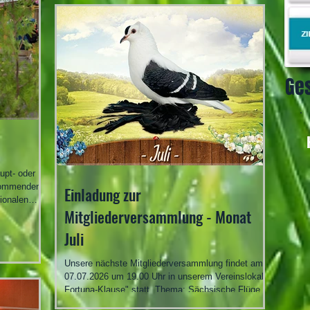
Jungtierbesprechung durch. Beginn ist 10.00 Uhr in
der Gaststätte "Fortuna Klause". Nachfolgende
Fachvorträge werden abgehalten Thema:
Geschichte der gesäumten Deutschen Wyandotten
Referenten: Dr.
Ge
upt- oder
kommenden
Einladung zur
ionalen
Mitgliederversammlung - Monat
 durch die
Juli
latz - 1
 4/0farbig
Unsere nächste Mitgliederversammlung findet am
Züchter
07.07.2026 um 19.00 Uhr in unserem Vereinslokal "
Ehrenbänder
Fortuna-Klause" statt. Thema: Sächsische Flügel-
ng Amsterda
Schild- und Schwalbentauben Referent: Klaus