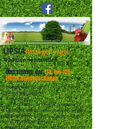
LIPSIA
Rassegefluegel
Tradition neu erleben
Übersichten der
113. bis 125.
LIPSIA-Bundesschauen
Übersichten zu den
Gesamttierzahlen
Aussteller
durchschnittliche Tiere je Aussteller
Übersicht der Rassen in Zahlen - Gesamt
Übersicht der Rassen in Zahlen - Groß-
und Wassergeflügel
Übersicht der Rassen in Zahlen - Hühner