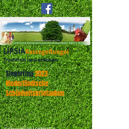
LIPSIA
Rassegefluegel
Tradition neu erleben
Siegerring
2023-
Niederländische
Schönheitsbrietauben
​© Copyright 2014 OPPRESSUS
O