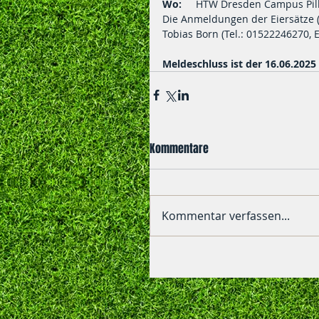
Wo:
     HTW Dresden Campus Pill
Die Anmeldungen der Eiersätze (6
Tobias Born (Tel.: 01522246270, E
Meldeschluss ist der 16.06.2025
Kommentare
Kommentar verfassen...