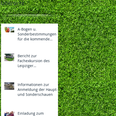
Übersicht
A-Bogen u.
Sonderbestimmungen
für die kommende
130.LIPSIA-Bundesschau
und 108. Nationalen des
BDRG vom
Bericht zur
04.-06.12.2026 in
Fachexkursion des
Vorbereitung
Leipziger
Rassegeflügelzüchterver
eins 1869 e.V.
Informationen zur
Anmeldung der Haupt-
und Sonderschauen
Einladung zum