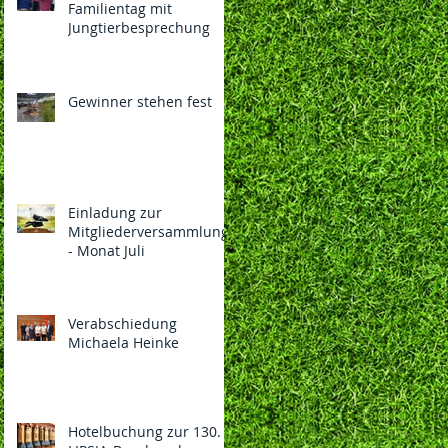
Familientag mit
Jungtierbesprechung
Gewinner stehen fest
Einladung zur
Mitgliederversammlung
- Monat Juli
Verabschiedung
Michaela Heinke
Hotelbuchung zur 130.