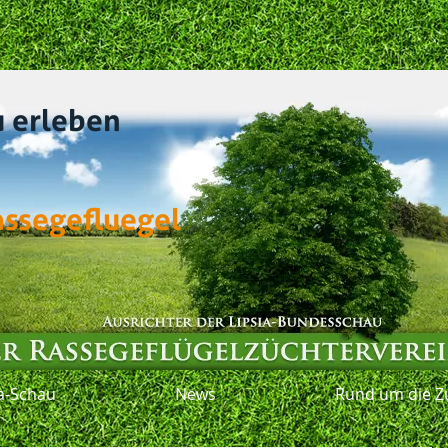
u erleben
assegefluegel
ia-Schau
News
Rund um die Z