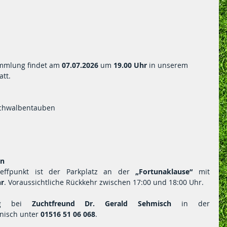
mmlung findet am 
07.07.2026
 um 
19.00 Uhr 
in unserem 
att.
 Schwalbentauben
on
reffpunkt ist der Parkplatz an der 
„Fortunaklause“
 mit 
hr
. Voraussichtliche Rückkehr zwischen 17:00 und 18:00 Uhr.
tig bei 
Zuchtfreund Dr. Gerald Sehmisch
 in der 
isch unter 
01516 51 06 068
.