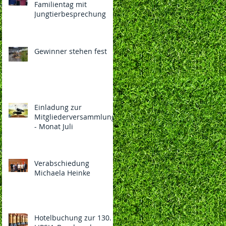
Familientag mit
Jungtierbesprechung
Gewinner stehen fest
Einladung zur
Mitgliederversammlung
- Monat Juli
Verabschiedung
Michaela Heinke
Hotelbuchung zur 130.