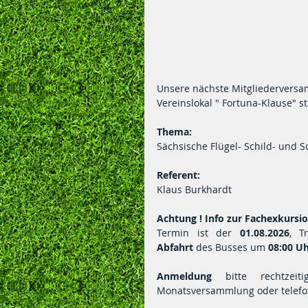
Unsere nächste Mitgliederversa
Vereinslokal " Fortuna-Klause" st
Thema:
Sächsische Flügel- Schild- und
Referent:
Klaus Burkhardt
Achtung ! Info zur Fachexkursi
Termin ist der 
01.08.2026
, T
Abfahrt
 des Busses um 
08:00 U
Anmeldung
 bitte rechtzei
Monatsversammlung oder telefon