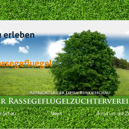
u erleben
assegefluegel
ia-Schau
News
Rund um die Z