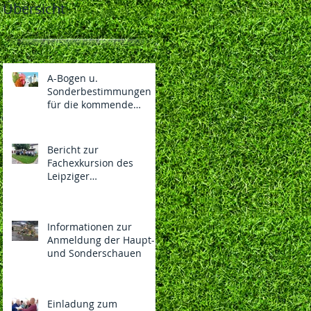
Übersicht
A-Bogen u.
Sonderbestimmungen
für die kommende
130.LIPSIA-Bundesschau
und 108. Nationalen des
BDRG vom
Bericht zur
04.-06.12.2026 in
Fachexkursion des
Vorbereitung
Leipziger
Rassegeflügelzüchterver
eins 1869 e.V.
Informationen zur
Anmeldung der Haupt-
und Sonderschauen
Einladung zum