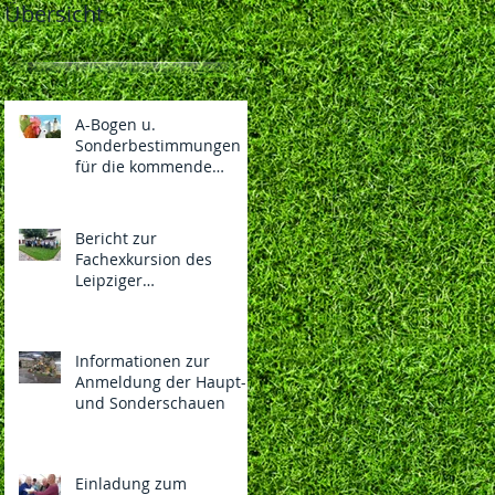
Übersicht
A-Bogen u.
Sonderbestimmungen
für die kommende
130.LIPSIA-Bundesschau
und 108. Nationalen des
BDRG vom
Bericht zur
04.-06.12.2026 in
Fachexkursion des
Vorbereitung
Leipziger
Rassegeflügelzüchterver
eins 1869 e.V.
Informationen zur
Anmeldung der Haupt-
und Sonderschauen
Einladung zum