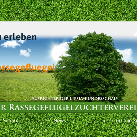
u erleben
assegefluegel
ia-Schau
News
Rund um die Z