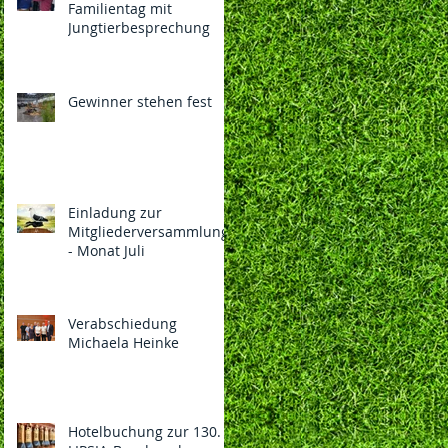
Familientag mit
Jungtierbesprechung
Gewinner stehen fest
Einladung zur
Mitgliederversammlung
- Monat Juli
Verabschiedung
Michaela Heinke
Hotelbuchung zur 130.