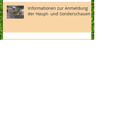
Informationen zur Anmeldung
der Haupt- und Sonderschauen
Einladung zum Familientag mit
Jungtierbesprechung
Gewinner stehen fest
Einladung zur
Mitgliederversammlung - Monat
Juli