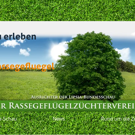
u erleben
assegefluegel
ia-Schau
News
Rund um die Z