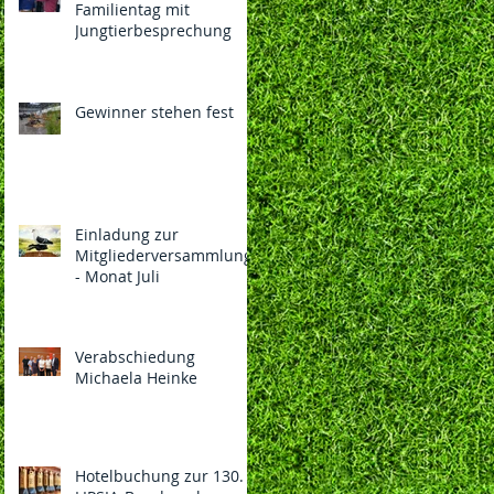
Familientag mit
Jungtierbesprechung
Gewinner stehen fest
Einladung zur
Mitgliederversammlung
- Monat Juli
Verabschiedung
Michaela Heinke
Hotelbuchung zur 130.