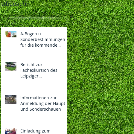
Übersicht
A-Bogen u.
Sonderbestimmungen
für die kommende
130.LIPSIA-Bundesschau
und 108. Nationalen des
BDRG vom
Bericht zur
04.-06.12.2026 in
Fachexkursion des
Vorbereitung
Leipziger
Rassegeflügelzüchterver
eins 1869 e.V.
Informationen zur
Anmeldung der Haupt-
und Sonderschauen
Einladung zum