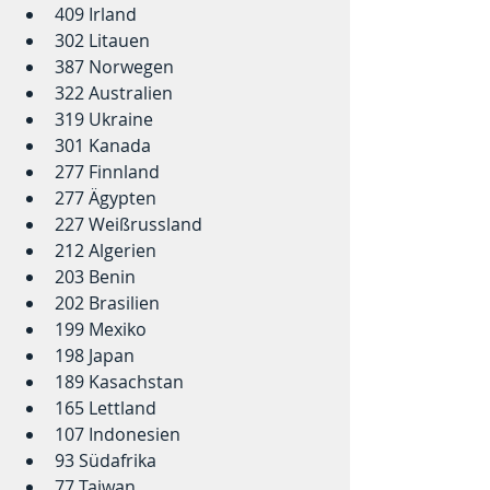
409 Irland  
302 Litauen
387 Norwegen  
322 Australien
319 Ukraine  
301 Kanada  
277 Finnland  
277 Ägypten  
227 Weißrussland  
212 Algerien
203 Benin    
202 Brasilien     
199 Mexiko  
198 Japan
189 Kasachstan
165 Lettland   
107 Indonesien   
93 Südafrika  
77 Taiwan    