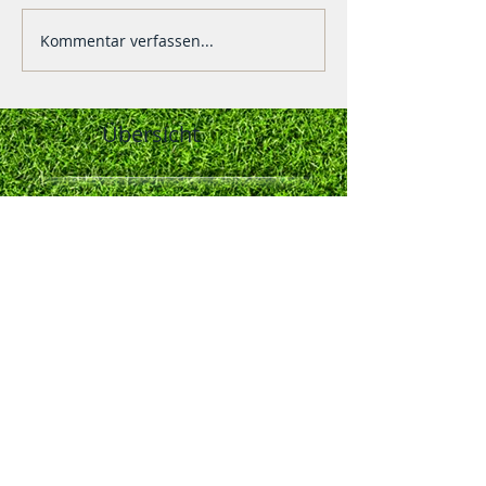
Kommentar verfassen...
Übersicht
A-Bogen u. Sonderbestimmungen
für die kommende 130.LIPSIA-
Bundesschau und 108.
Nationalen des BDRG vom
04.-06.12.2026 in Vorbereitung
Bericht zur Fachexkursion des
Leipziger
Rassegeflügelzüchtervereins 1869
e.V.