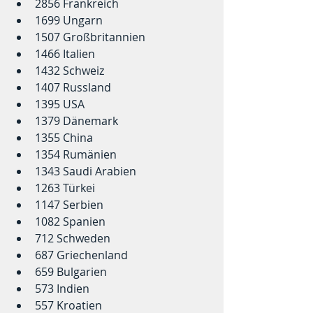
2856 Frankreich  
1699 Ungarn  
1507 Großbritannien   
1466 Italien
1432 Schweiz 
1407 Russland  
1395 USA  
1379 Dänemark
1355 China 
1354 Rumänien  
1343 Saudi Arabien
1263 Türkei 
1147 Serbien     
1082 Spanien
712 Schweden  
687 Griechenland 
659 Bulgarien
573 Indien    
557 Kroatien 