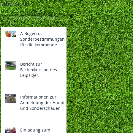
Übersicht
A-Bogen u.
Sonderbestimmungen
für die kommende
130.LIPSIA-Bundesschau
und 108. Nationalen des
BDRG vom
Bericht zur
04.-06.12.2026 in
Fachexkursion des
Vorbereitung
Leipziger
Rassegeflügelzüchterver
eins 1869 e.V.
Informationen zur
Anmeldung der Haupt-
und Sonderschauen
Einladung zum