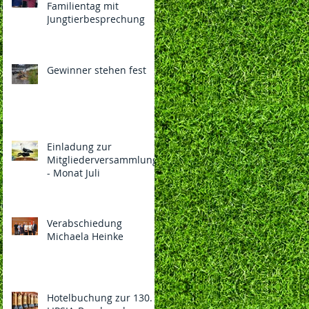
Familientag mit
Jungtierbesprechung
Gewinner stehen fest
Einladung zur
Mitgliederversammlung
- Monat Juli
Verabschiedung
Michaela Heinke
Hotelbuchung zur 130.