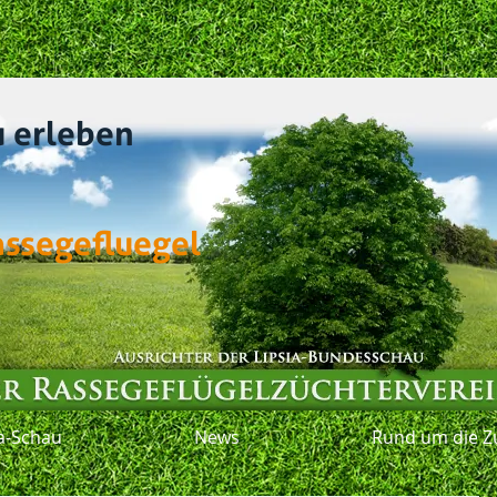
u erleben
assegefluegel
ia-Schau
News
Rund um die Z