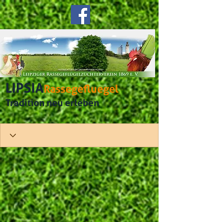
LIPSIA
Rassegefluegel
Tradition neu erleben