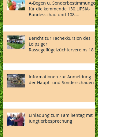
A-Bogen u. Sonderbestimmungen
für die kommende 130.LIPSIA-
Bundesschau und 108.
Nationalen des BDRG vom
04.-06.12.2026 in Vorbereitung
Bericht zur Fachexkursion des
Leipziger
Rassegeflügelzüchtervereins 1869
e.V.
Informationen zur Anmeldung
der Haupt- und Sonderschauen
Einladung zum Familientag mit
Jungtierbesprechung