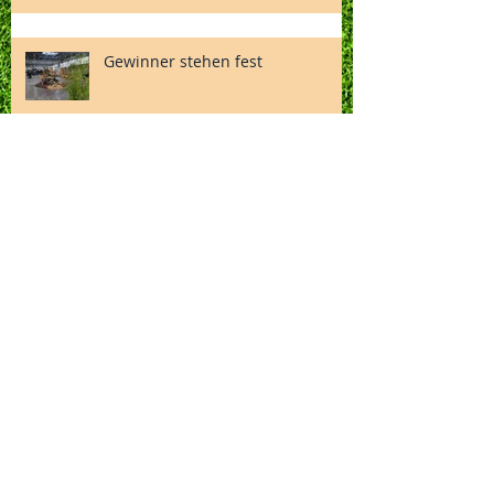
Gewinner stehen fest
Einladung zur
Mitgliederversammlung - Monat
Juli
Verabschiedung Michaela Heinke
Hotelbuchung zur 130. LIPSIA-